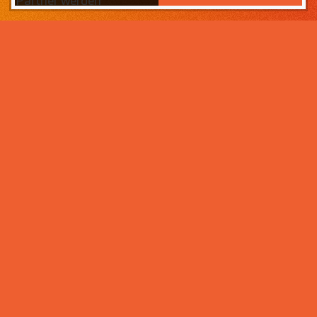
Partner werden
Das Wichtigste zuerst:
Home
Warum sollten Sie zahneins-
Partner werden?
Partner werden
Weil wir wissen, was ihr Lebens­werk wert ist und im
Über uns
Rahmen der Praxisnachfolge dafür sorgen, dass Ihre
Praxisphilosophie wertgeschätzt wird – und weil unser
Praxismanagement für Zahnärzte die best­mögliche
Unter­stützung im Praxis­alltag bietet. Von der
Mitarbeiter- und Patientengewinnung über die
Karriere bei zahneins
Expansion der Praxis, bis hin zu Investitionen in
moderne Behandlungsmöglichkeiten. Klingt interessant?