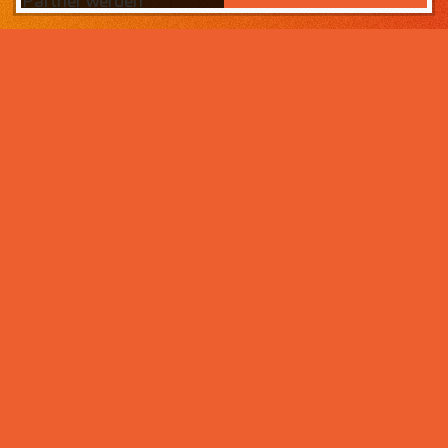
Partner werden
Das Wichtigste zuerst:
Home
Warum sollten Sie zahneins-
Partner werden?
Partner werden
Weil wir wissen, was ihr Lebens­werk wert ist und im
Über uns
Rahmen der Praxisnachfolge dafür sorgen, dass Ihre
Praxisphilosophie wertgeschätzt wird – und weil unser
Praxismanagement für Zahnärzte die best­mögliche
Unter­stützung im Praxis­alltag bietet. Von der
Mitarbeiter- und Patientengewinnung über die
Karriere bei zahneins
Expansion der Praxis, bis hin zu Investitionen in
moderne Behandlungsmöglichkeiten. Klingt interessant?