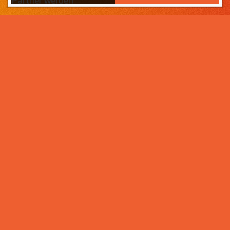
Partner werden
Das Wichtigste zuerst:
Home
Warum sollten Sie zahneins-
Partner werden?
Partner werden
Weil wir wissen, was ihr Lebens­werk wert ist und im
Über uns
Rahmen der Praxisnachfolge dafür sorgen, dass Ihre
Praxisphilosophie wertgeschätzt wird – und weil unser
Praxismanagement für Zahnärzte die best­mögliche
Unter­stützung im Praxis­alltag bietet. Von der
Mitarbeiter- und Patientengewinnung über die
Karriere bei zahneins
Expansion der Praxis, bis hin zu Investitionen in
moderne Behandlungsmöglichkeiten. Klingt interessant?