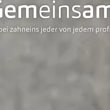
Gem
eins
am
ei zahneins jeder von jedem profi