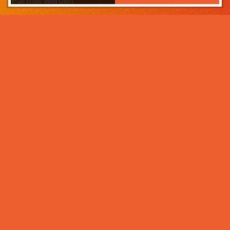
Partner werden
Das Wichtigste zuerst:
Home
Warum sollten Sie zahneins-
Partner werden?
Partner werden
Weil wir wissen, was ihr Lebens­werk wert ist und im
Über uns
Rahmen der Praxisnachfolge dafür sorgen, dass Ihre
Praxisphilosophie wertgeschätzt wird – und weil unser
Praxismanagement für Zahnärzte die best­mögliche
Unter­stützung im Praxis­alltag bietet. Von der
Mitarbeiter- und Patientengewinnung über die
Karriere bei zahneins
Expansion der Praxis, bis hin zu Investitionen in
moderne Behandlungsmöglichkeiten. Klingt interessant?