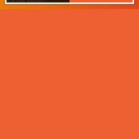
Partner werden
Das Wichtigste zuerst:
Home
Warum sollten Sie zahneins-
Partner werden?
Partner werden
Weil wir wissen, was ihr Lebens­werk wert ist und im
Über uns
Rahmen der Praxisnachfolge dafür sorgen, dass Ihre
Praxisphilosophie wertgeschätzt wird – und weil unser
Praxismanagement für Zahnärzte die best­mögliche
Unter­stützung im Praxis­alltag bietet. Von der
Mitarbeiter- und Patientengewinnung über die
Karriere bei zahneins
Expansion der Praxis, bis hin zu Investitionen in
moderne Behandlungsmöglichkeiten. Klingt interessant?