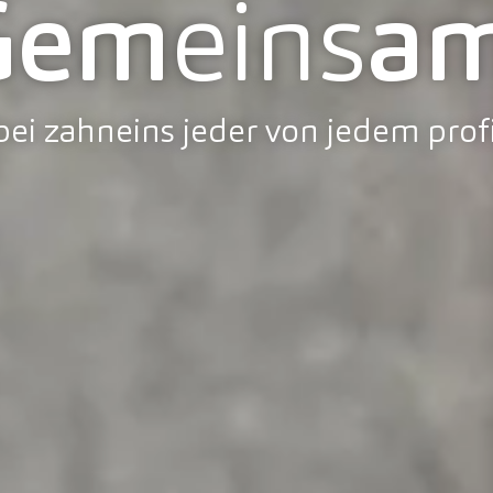
Gem
eins
am
ei zahneins jeder von jedem profi