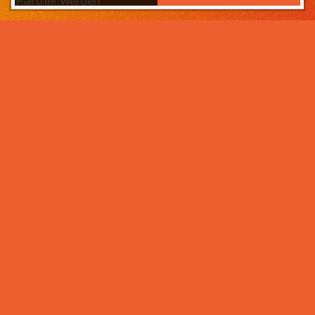
Partner werden
Das Wichtigste zuerst:
Home
Warum sollten Sie zahneins-
Partner werden?
Partner werden
Weil wir wissen, was ihr Lebens­werk wert ist und im
Über uns
Rahmen der Praxisnachfolge dafür sorgen, dass Ihre
Praxisphilosophie wertgeschätzt wird – und weil unser
Praxismanagement für Zahnärzte die best­mögliche
Unter­stützung im Praxis­alltag bietet. Von der
Mitarbeiter- und Patientengewinnung über die
Karriere bei zahneins
Expansion der Praxis, bis hin zu Investitionen in
moderne Behandlungsmöglichkeiten. Klingt interessant?