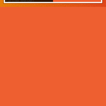
Partner werden
Das Wichtigste zuerst:
Home
Warum sollten Sie zahneins-
Partner werden?
Partner werden
Weil wir wissen, was ihr Lebens­werk wert ist und im
Über uns
Rahmen der Praxisnachfolge dafür sorgen, dass Ihre
Praxisphilosophie wertgeschätzt wird – und weil unser
Praxismanagement für Zahnärzte die best­mögliche
Unter­stützung im Praxis­alltag bietet. Von der
Mitarbeiter- und Patientengewinnung über die
Karriere bei zahneins
Expansion der Praxis, bis hin zu Investitionen in
moderne Behandlungsmöglichkeiten. Klingt interessant?