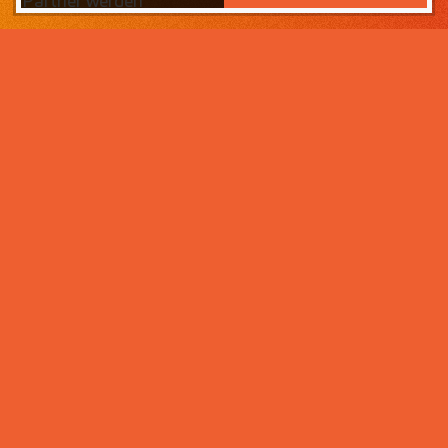
Partner werden
Das Wichtigste zuerst:
Home
Warum sollten Sie zahneins-
Partner werden?
Partner werden
Weil wir wissen, was ihr Lebens­werk wert ist und im
Über uns
Rahmen der Praxisnachfolge dafür sorgen, dass Ihre
Praxisphilosophie wertgeschätzt wird – und weil unser
Praxismanagement für Zahnärzte die best­mögliche
Unter­stützung im Praxis­alltag bietet. Von der
Mitarbeiter- und Patientengewinnung über die
Karriere bei zahneins
Expansion der Praxis, bis hin zu Investitionen in
moderne Behandlungsmöglichkeiten. Klingt interessant?