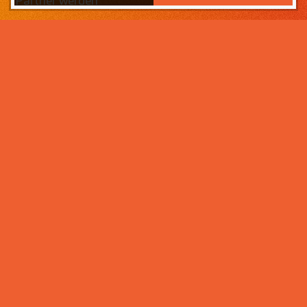
Partner werden
Das Wichtigste zuerst:
Home
Warum sollten Sie zahneins-
Partner werden?
Partner werden
Weil wir wissen, was ihr Lebens­werk wert ist und im
Über uns
Rahmen der Praxisnachfolge dafür sorgen, dass Ihre
Praxisphilosophie wertgeschätzt wird – und weil unser
Praxismanagement für Zahnärzte die best­mögliche
Unter­stützung im Praxis­alltag bietet. Von der
Mitarbeiter- und Patientengewinnung über die
Karriere bei zahneins
Expansion der Praxis, bis hin zu Investitionen in
moderne Behandlungsmöglichkeiten. Klingt interessant?