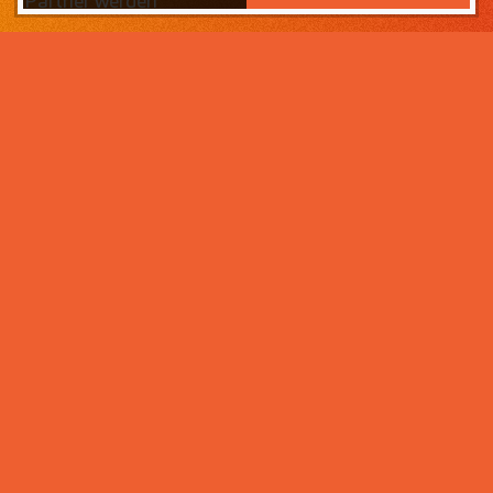
Partner werden
Das Wichtigste zuerst:
Home
Warum sollten Sie zahneins-
Partner werden?
Partner werden
Weil wir wissen, was ihr Lebens­werk wert ist und im
Über uns
Rahmen der Praxisnachfolge dafür sorgen, dass Ihre
Praxisphilosophie wertgeschätzt wird – und weil unser
Praxismanagement für Zahnärzte die best­mögliche
Unter­stützung im Praxis­alltag bietet. Von der
Mitarbeiter- und Patientengewinnung über die
Karriere bei zahneins
Expansion der Praxis, bis hin zu Investitionen in
moderne Behandlungsmöglichkeiten. Klingt interessant?