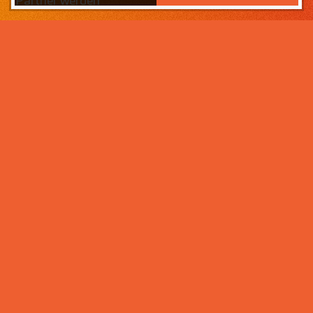
Partner werden
Das Wichtigste zuerst:
Home
Warum sollten Sie zahneins-
Partner werden?
Partner werden
Weil wir wissen, was ihr Lebens­werk wert ist und im
Über uns
Rahmen der Praxisnachfolge dafür sorgen, dass Ihre
Praxisphilosophie wertgeschätzt wird – und weil unser
Praxismanagement für Zahnärzte die best­mögliche
Unter­stützung im Praxis­alltag bietet. Von der
Mitarbeiter- und Patientengewinnung über die
Karriere bei zahneins
Expansion der Praxis, bis hin zu Investitionen in
moderne Behandlungsmöglichkeiten. Klingt interessant?