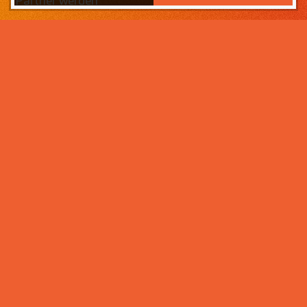
Partner werden
Das Wichtigste zuerst:
Home
Warum sollten Sie zahneins-
Partner werden?
Partner werden
Weil wir wissen, was ihr Lebens­werk wert ist und im
Über uns
Rahmen der Praxisnachfolge dafür sorgen, dass Ihre
Praxisphilosophie wertgeschätzt wird – und weil unser
Praxismanagement für Zahnärzte die best­mögliche
Unter­stützung im Praxis­alltag bietet. Von der
Mitarbeiter- und Patientengewinnung über die
Karriere bei zahneins
Expansion der Praxis, bis hin zu Investitionen in
moderne Behandlungsmöglichkeiten. Klingt interessant?