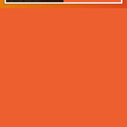
Partner werden
Das Wichtigste zuerst:
Home
Warum sollten Sie zahneins-
Partner werden?
Partner werden
Weil wir wissen, was ihr Lebens­werk wert ist und im
Über uns
Rahmen der Praxisnachfolge dafür sorgen, dass Ihre
Praxisphilosophie wertgeschätzt wird – und weil unser
Praxismanagement für Zahnärzte die best­mögliche
Unter­stützung im Praxis­alltag bietet. Von der
Mitarbeiter- und Patientengewinnung über die
Karriere bei zahneins
Expansion der Praxis, bis hin zu Investitionen in
moderne Behandlungsmöglichkeiten. Klingt interessant?