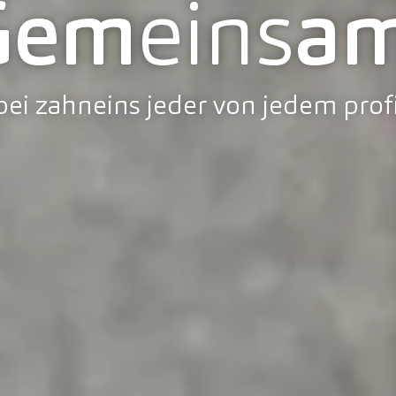
Gem
eins
am
ei zahneins jeder von jedem profi