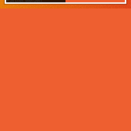
Partner werden
Das Wichtigste zuerst:
Home
Warum sollten Sie zahneins-
Partner werden?
Partner werden
Weil wir wissen, was ihr Lebens­werk wert ist und im
Über uns
Rahmen der Praxisnachfolge dafür sorgen, dass Ihre
Praxisphilosophie wertgeschätzt wird – und weil unser
Praxismanagement für Zahnärzte die best­mögliche
Unter­stützung im Praxis­alltag bietet. Von der
Mitarbeiter- und Patientengewinnung über die
Karriere bei zahneins
Expansion der Praxis, bis hin zu Investitionen in
moderne Behandlungsmöglichkeiten. Klingt interessant?