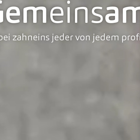
Gem
eins
am
ei zahneins jeder von jedem profi