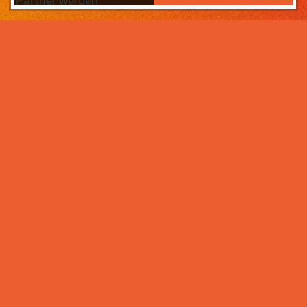
Partner werden
Das Wichtigste zuerst:
Home
Warum sollten Sie zahneins-
Partner werden?
Partner werden
Weil wir wissen, was ihr Lebens­werk wert ist und im
Über uns
Rahmen der Praxisnachfolge dafür sorgen, dass Ihre
Praxisphilosophie wertgeschätzt wird – und weil unser
Praxismanagement für Zahnärzte die best­mögliche
Unter­stützung im Praxis­alltag bietet. Von der
Mitarbeiter- und Patientengewinnung über die
Karriere bei zahneins
Expansion der Praxis, bis hin zu Investitionen in
moderne Behandlungsmöglichkeiten. Klingt interessant?