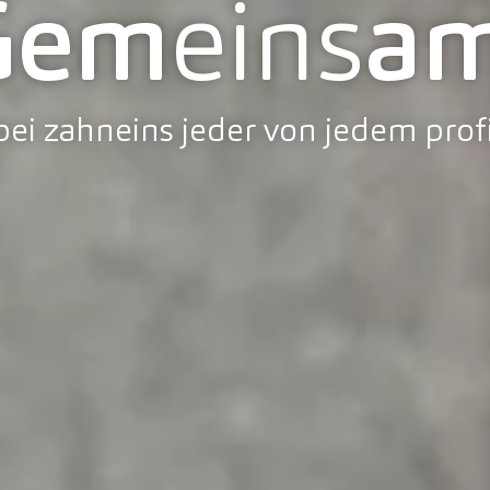
Gem
eins
am
ei zahneins jeder von jedem profi