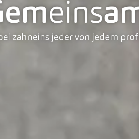
Gem
eins
am
ei zahneins jeder von jedem profi