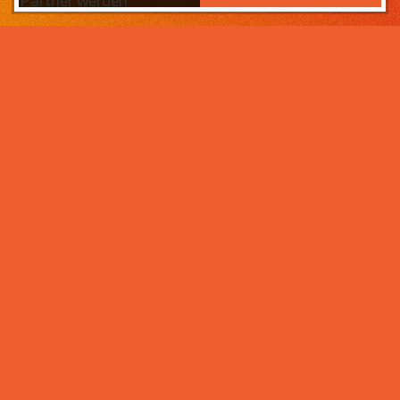
Partner werden
Das Wichtigste zuerst:
Home
Warum sollten Sie zahneins-
Partner werden?
Partner werden
Weil wir wissen, was ihr Lebens­werk wert ist und im
Über uns
Rahmen der Praxisnachfolge dafür sorgen, dass Ihre
Praxisphilosophie wertgeschätzt wird – und weil unser
Praxismanagement für Zahnärzte die best­mögliche
Unter­stützung im Praxis­alltag bietet. Von der
Mitarbeiter- und Patientengewinnung über die
Karriere bei zahneins
Expansion der Praxis, bis hin zu Investitionen in
moderne Behandlungsmöglichkeiten. Klingt interessant?