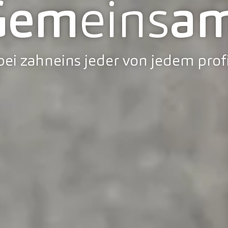
Gem
eins
am
ei zahneins jeder von jedem profi