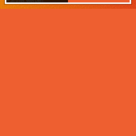
Partner werden
Das Wichtigste zuerst:
Home
Warum sollten Sie zahneins-
Partner werden?
Partner werden
Weil wir wissen, was ihr Lebens­werk wert ist und im
Über uns
Rahmen der Praxisnachfolge dafür sorgen, dass Ihre
Praxisphilosophie wertgeschätzt wird – und weil unser
Praxismanagement für Zahnärzte die best­mögliche
Unter­stützung im Praxis­alltag bietet. Von der
Mitarbeiter- und Patientengewinnung über die
Karriere bei zahneins
Expansion der Praxis, bis hin zu Investitionen in
moderne Behandlungsmöglichkeiten. Klingt interessant?