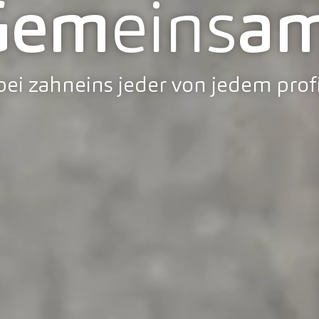
Gem
eins
am
ei zahneins jeder von jedem profi