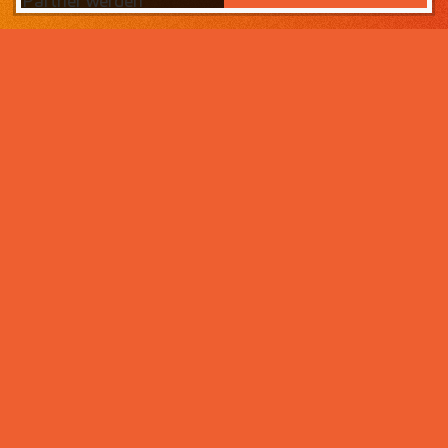
Partner werden
Das Wichtigste zuerst:
Home
Warum sollten Sie zahneins-
Partner werden?
Partner werden
Weil wir wissen, was ihr Lebens­werk wert ist und im
Über uns
Rahmen der Praxisnachfolge dafür sorgen, dass Ihre
Praxisphilosophie wertgeschätzt wird – und weil unser
Praxismanagement für Zahnärzte die best­mögliche
Unter­stützung im Praxis­alltag bietet. Von der
Mitarbeiter- und Patientengewinnung über die
Karriere bei zahneins
Expansion der Praxis, bis hin zu Investitionen in
moderne Behandlungsmöglichkeiten. Klingt interessant?