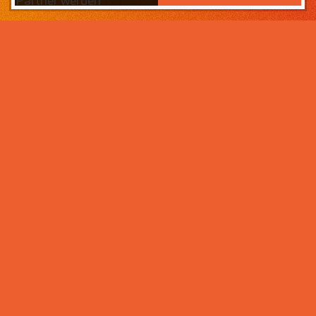
Partner werden
Das Wichtigste zuerst:
Home
Warum sollten Sie zahneins-
Partner werden?
Partner werden
Weil wir wissen, was ihr Lebens­werk wert ist und im
Über uns
Rahmen der Praxisnachfolge dafür sorgen, dass Ihre
Praxisphilosophie wertgeschätzt wird – und weil unser
Praxismanagement für Zahnärzte die best­mögliche
Unter­stützung im Praxis­alltag bietet. Von der
Mitarbeiter- und Patientengewinnung über die
Karriere bei zahneins
Expansion der Praxis, bis hin zu Investitionen in
moderne Behandlungsmöglichkeiten. Klingt interessant?