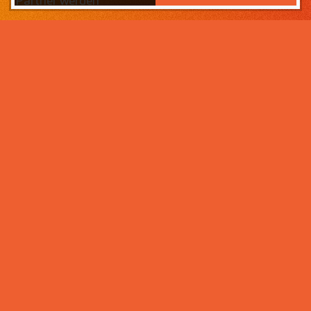
Partner werden
Das Wichtigste zuerst:
Home
Warum sollten Sie zahneins-
Partner werden?
Partner werden
Weil wir wissen, was ihr Lebens­werk wert ist und im
Über uns
Rahmen der Praxisnachfolge dafür sorgen, dass Ihre
Praxisphilosophie wertgeschätzt wird – und weil unser
Praxismanagement für Zahnärzte die best­mögliche
Unter­stützung im Praxis­alltag bietet. Von der
Mitarbeiter- und Patientengewinnung über die
Karriere bei zahneins
Expansion der Praxis, bis hin zu Investitionen in
moderne Behandlungsmöglichkeiten. Klingt interessant?